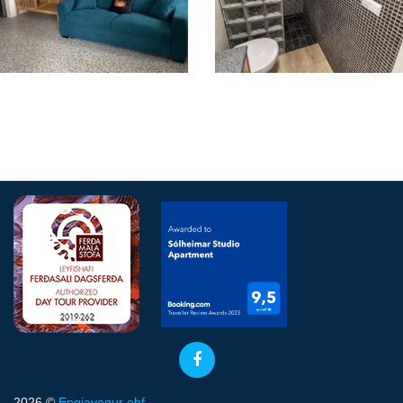
2026 ©
Engjavegur ehf.