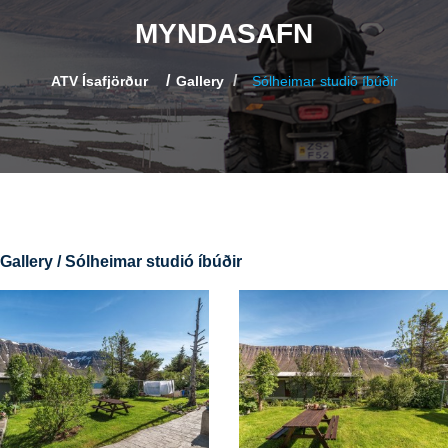
MYNDASAFN
ATV Ísafjörður
Gallery
Sólheimar studió íbúðir
Gallery / Sólheimar studió íbúðir